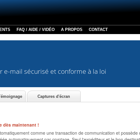
ENTS
FAQ / AIDE / VIDÉO
A PROPOS
CONTACT
r e-mail sécurisé et conforme à la loi
 Témoignage
Captures d'écran
le dès maintenant !
utomatiquement comme une transaction de communication et possède do
créée automatiquement par cryptage. Seul l'expéditeur et le bon destin