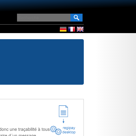
nc une traçabilité à tous
ataire d´un message