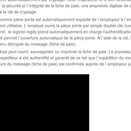
a sécurité et l´intégrité de la fiche de paie, une empreinte digitale de l
e la clé de cryptage.
e comme pièce jointe est automatiquement expédié de l´employeur à l´e
ont utilisées. L´employé ouvre la pièce jointe par simple double clic
 le logiciel regify prend automatiquement en charge l'authentificati
lé permet l´ouverture automatique de la pièce jointe. A l´aide de la clé, l
tenu décrypté du message (fiche de paie).
employé peut ouvrir, sauvegarder ou imprimer la fiche de paie. Le proces
xpéditeur a été authentifié et garantit de ce fait que l´expédition du m
ture du message (fiche de paie) est confirmée auprès de l´employeur 