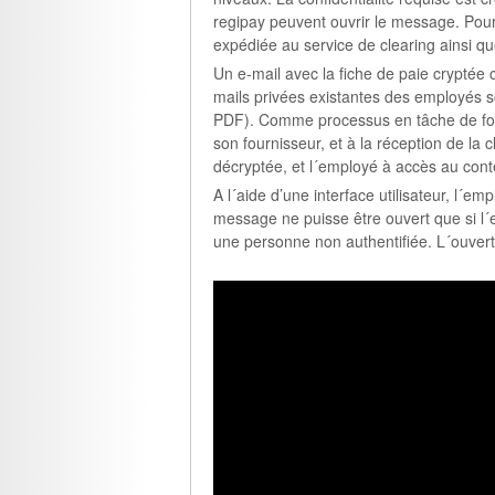
regipay peuvent ouvrir le message. Pour l
expédiée au service de clearing ainsi qu
Un e-mail avec la fiche de paie crypté
mails privées existantes des employés s
PDF). Comme processus en tâche de fond,
son fournisseur, et à la réception de la c
décryptée, et l´employé à accès au con
A l´aide d’une interface utilisateur, l´
message ne puisse être ouvert que si l´e
une personne non authentifiée. L´ouver